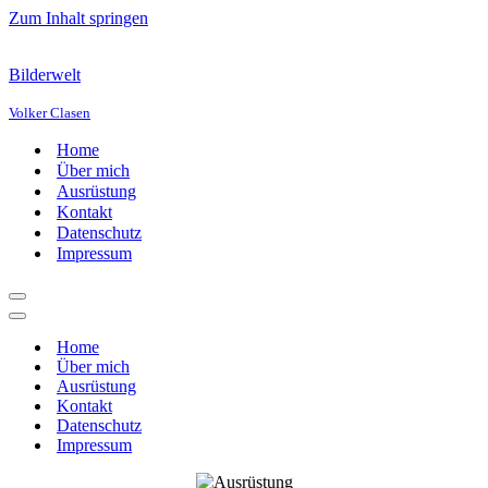
Zum Inhalt springen
Bilderwelt
Volker Clasen
Home
Über mich
Ausrüstung
Kontakt
Datenschutz
Impressum
Navigations-
Menü
Navigations-
Menü
Home
Über mich
Ausrüstung
Kontakt
Datenschutz
Impressum